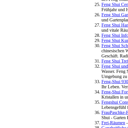
Feng Shui Cen
Frühjahr und 
Feng Shui Gar
und Gartenpla
Feng Shui Ha
und vitale Rä
Feng Shui Inf
Feng Shui Ku
Feng Shui Sch
chinesischen 
Geschäft. Rad
Feng Shui Tre
Feng Shui un
Wasser. Feng S
Umgebung zu 
Feng-Shui 930
Ihr Leben. Ver
Feng-Shui Fo
Kristallen in
Fengshui Cons
Lebensgefühl 
FrauPaschke-F
Shui - Garten
Frei-Räumen
-
Ganzheitlich