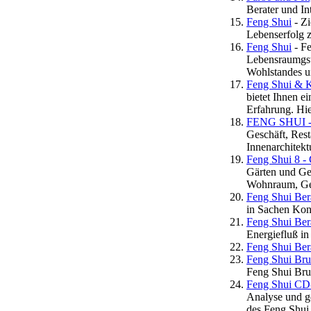
Berater und Int
Feng Shui
- Zi
Lebenserfolg z
Feng Shui
- Fe
Lebensraumgst
Wohlstandes un
Feng Shui & K
bietet Ihnen e
Erfahrung. Hie
FENG SHUI - I
Geschäft, Rest
Innenarchitekt
Feng Shui 8 
Gärten und Ges
Wohnraum, Gef
Feng Shui Ber
in Sachen Konz
Feng Shui Ber
Energiefluß i
Feng Shui Be
Feng Shui Br
Feng Shui Bru
Feng Shui C
Analyse und ge
des Feng Shui