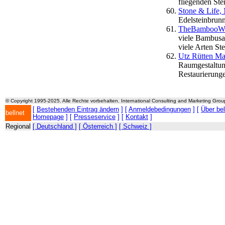
fliegenden Ste
Stone & Life,
Edelsteinbrun
TheBambooWeb
viele Bambusar
viele Arten Ste
Utz Rütten Ma
Raumgestaltung
Restaurierunge
© Copyright 1995-2025. Alle Rechte vorbehalten. International Consulting and Marketing Gro
[
Bestehenden Eintrag ändern
] [
Anmeldebedingungen
] [
Über be
bellnet
Homepage
] [
Presseservice
] [
Kontakt
]
Regional
[ Deutschland ]
[ Österreich ]
[ Schweiz ]