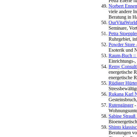
Petra Eberle f
Norbert Ennen 
viele andere I
Beratung in H
OurVitalWorl
Seminare, Vor
Petra Stoepple
Ruhrgebiet, in
Powder Store 
Esoterik und 
Raum-Buch ::
Einrichtungs-
Remy Consult
energetische 
energetische 
Rüdiger Hürte
Stressbewälti
Rukana Karl 
Gesteinsbruch,
Rutengänger
-
Wohnungsunter
Sabine Strauß
Bioenergetisch
Shinto klassis
Beratungen von