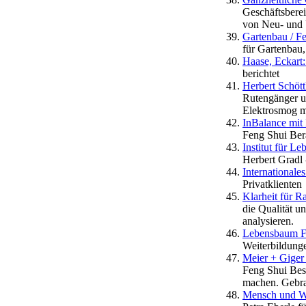
Geschäftsbere
von Neu- und
Gartenbau / F
für Gartenbau
Haase, Eckart
berichtet
Herbert Schött
Rutengänger un
Elektrosmog m
InBalance mit
Feng Shui Bera
Institut für L
Herbert Gradl
Internationale
Privatklienten
Klarheit für 
die Qualität u
analysieren.
Lebensbaum F
Weiterbildung
Meier + Giger
Feng Shui Bes
machen. Gebrau
Mensch und Wo