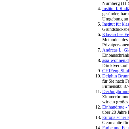
Nürnberg (11 S
Institut f. Ra
gesünder, harm
Umgebung an I
Institut für k
Grundstücksbe
Klassisches F
Methoden des 
Privatpersone
Andreas L. Gle
Einbauschränk
asia-wohnen.
Direktverkauf
CHIFeng Shui
Delphin Brunn
für Sie nach 
Firmensitz: 8
DerJungbrunne
Zimmerbrunnen
wir ein großes
Einhandrute -
über 20 Jahre
Europäischer 
Geomantie für
Farbe und Feng