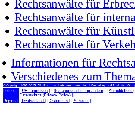
Rechtsanwälte für Erbrec
Rechtsanwälte für intern
Rechtsanwälte für Künstl
Rechtsanwälte für Verkeh
Informationen für Rechts
Verschiedenes zum Thema
© Copyright 1995-2025. Alle Rechte vorbehalten. International Consulting and Marketing Gro
bellnet
[
URL anmelden
] [
Bestehenden Eintrag ändern
] [
Anmeldebedin
Datenschutz (Privacy Policy)
]
Regional
[ Deutschland ]
[ Österreich ]
[ Schweiz ]