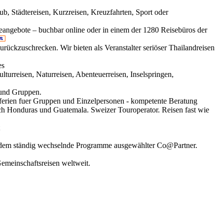
aub, Städtereisen, Kurzreisen, Kreuzfahrten, Sport oder
eangebote – buchbar online oder in einem der 1280 Reisebüros der
urückzuschrecken. Wir bieten als Veranstalter seriöser Thailandreisen
es
ulturreisen, Naturreisen, Abenteuerreisen, Inselspringen,
 und Gruppen.
lferien fuer Gruppen und Einzelpersonen - kompetente Beratung
ch Honduras und Guatemala. Sweizer Touroperator. Reisen fast wie
serdem ständig wechselnde Programme ausgewählter Co@Partner.
Gemeinschaftsreisen weltweit.