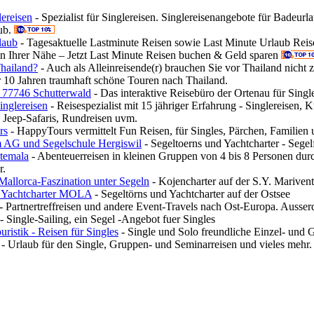
ereisen
- Spezialist für Singlereisen. Singlereisenangebote für Badeurl
ub.
laub
- Tagesaktuelle Lastminute Reisen sowie Last Minute Urlaub Reis
in Ihrer Nähe – Jetzt Last Minute Reisen buchen & Geld sparen
Thailand?
- Auch als Alleinreisende(r) brauchen Sie vor Thailand nicht z
r 10 Jahren traumhaft schöne Touren nach Thailand.
 77746 Schutterwald
- Das interaktive Reisebüro der Ortenau für Singl
inglereisen
- Reisespezialist mit 15 jähriger Erfahrung - Singlereisen, K
 Jeep-Safaris, Rundreisen uvm.
rs
- HappyTours vermittelt Fun Reisen, für Singles, Pärchen, Familien
 AG und Segelschule Hergiswil
- Segeltoerns und Yachtcharter - Sege
temala
- Abenteuerreisen in kleinen Gruppen von 4 bis 8 Personen dur
r.
Mallorca-Faszination unter Segeln
- Kojencharter auf der S.Y. Marivent
& Yachtcharter MOLA
- Segeltörns und Yachtcharter auf der Ostsee
- Partnertreffreisen und andere Event-Travels nach Ost-Europa. Aus
- Single-Sailing, ein Segel -Angebot fuer Singles
uristik - Reisen für Singles
- Single und Solo freundliche Einzel- und 
- Urlaub für den Single, Gruppen- und Seminarreisen und vieles mehr.