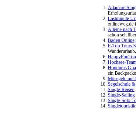
Adamare Singl
Erholungsurla
Lastminute Ur
onlineweg.de 
Alleine nach 
schon seit übe
Baden Online;
E-Top Tours S
Wanderurlaub,
HappyFunTou
Hochsee-Team
Honduras Gua
ein Backpacke
Mitsegeln auf 
Segelschule 
Single-Reisen
Single-Sailing
Single-Solo To
Singletouristik