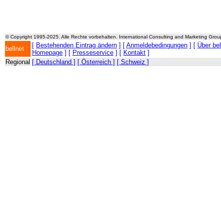
© Copyright 1995-2025. Alle Rechte vorbehalten. International Consulting and Marketing Gro
[
Bestehenden Eintrag ändern
] [
Anmeldebedingungen
] [
Über be
bellnet
Homepage
] [
Presseservice
] [
Kontakt
]
Regional
[ Deutschland ]
[ Österreich ]
[ Schweiz ]