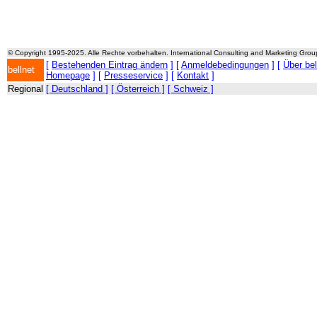
© Copyright 1995-2025. Alle Rechte vorbehalten. International Consulting and Marketing Gro
[
Bestehenden Eintrag ändern
] [
Anmeldebedingungen
] [
Über be
bellnet
Homepage
] [
Presseservice
] [
Kontakt
]
Regional
[ Deutschland ]
[ Österreich ]
[ Schweiz ]