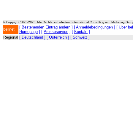
© Copyright 1995-2025. Alle Rechte vorbehalten. International Consulting and Marketing Gro
[
Bestehenden Eintrag ändern
] [
Anmeldebedingungen
] [
Über be
bellnet
Homepage
] [
Presseservice
] [
Kontakt
]
Regional
[ Deutschland ]
[ Österreich ]
[ Schweiz ]