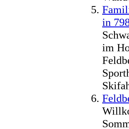
Famil
in 79
Schwa
im Ho
Feldb
Sport
Skifa
Feldb
Willk
Somme