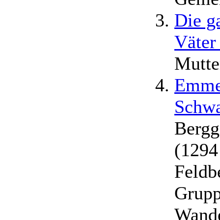
Die g
Väter
Mutte
Emmen
Schwa
Bergg
(1294
Feldb
Grupp
Wande