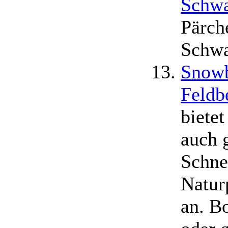
Schw
Pärch
Schw
Snowb
Feldb
biete
auch 
Schne
Natur
an. B