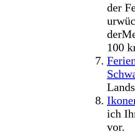
der F
urwüc
derMe
100 k
Ferie
Schw
Lands
Ikone
ich I
vor.