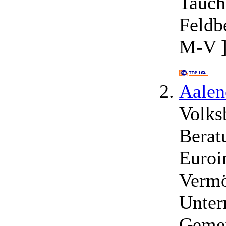
Tauch
Feldb
M-V ]
Aalen
Volks
Berat
Euroi
Vermö
Unter
Gemei