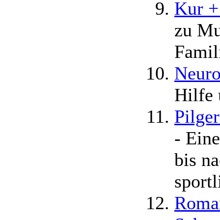
Kur 
zu Mu
Famil
Neuro
Hilfe
Pilge
- Ein
bis n
sport
Roman