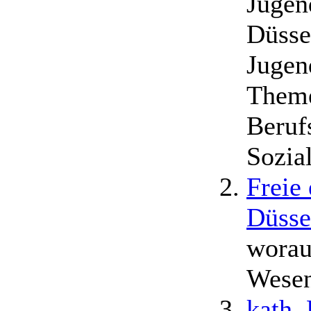
Jugen
Düsse
Jugen
Theme
Beruf
Sozia
Freie
Düsse
worau
Wesen
kath.