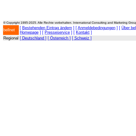
© Copyright 1995-2025. Alle Rechte vorbehalten. International Consulting and Marketing Gro
[
Bestehenden Eintrag ändern
] [
Anmeldebedingungen
] [
Über be
bellnet
Homepage
] [
Presseservice
] [
Kontakt
]
Regional
[ Deutschland ]
[ Österreich ]
[ Schweiz ]